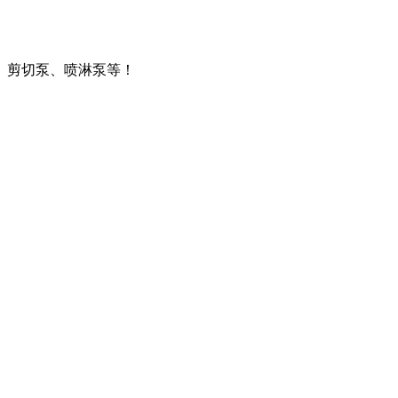
、剪切泵、喷淋泵等！