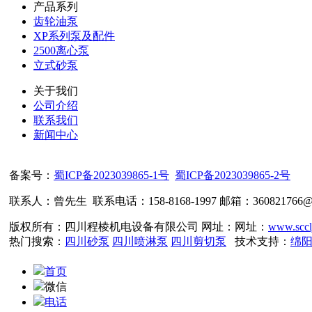
产品系列
齿轮油泵
XP系列泵及配件
2500离心泵
立式砂泵
关于我们
公司介绍
联系我们
新闻中心
备案号：
蜀ICP备2023039865-1号
蜀ICP备2023039865-2号
联系人：曾先生 联系电话：158-8168-1997 邮箱：360821766@qq.c
版权所有：四川程棱机电设备有限公司 网址：网址：
www.sccl
热门搜索：
四川砂泵
四川喷淋泵
四川剪切泵
技术支持：
绵
首页
微信
电话