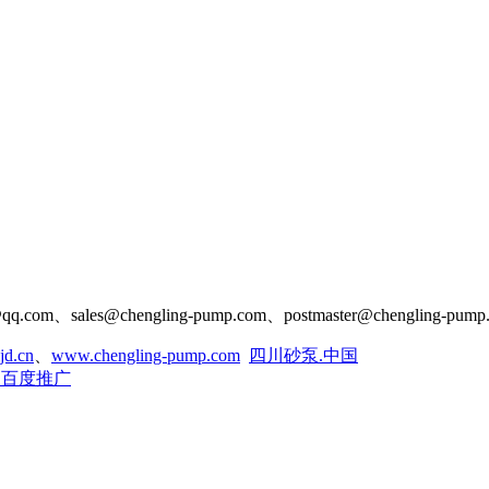
om、sales@chengling-pump.com、postmaster@chengl
jd.cn
、
www.chengling-pump.com
四川砂泵.中国
阳百度推广