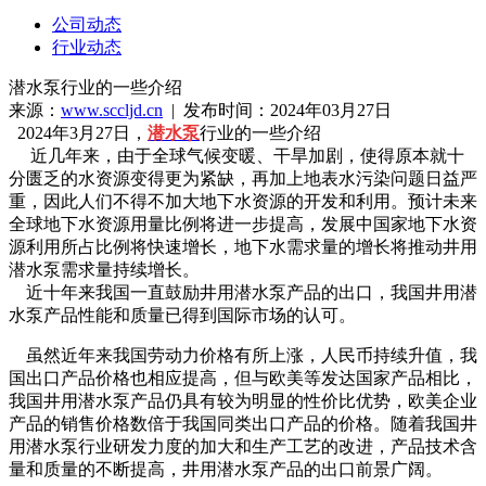
公司动态
行业动态
潜水泵行业的一些介绍
来源：
www.sccljd.cn
| 发布时间：2024年03月27日
2024年3月27日，
潜水泵
行业的一些介绍
近几年来，由于全球气候变暖、干旱加剧，使得原本就十
分匮乏的水资源变得更为紧缺，再加上地表水污染问题日益严
重，因此人们不得不加大地下水资源的开发和利用。预计未来
全球地下水资源用量比例将进一步提高，发展中国家地下水资
源利用所占比例将快速增长，地下水需求量的增长将推动井用
潜水泵需求量持续增长。
近十年来我国一直鼓励井用潜水泵产品的出口，我国井用潜
水泵产品性能和质量已得到国际市场的认可。
虽然近年来我国劳动力价格有所上涨，人民币持续升值，我
国出口产品价格也相应提高，但与欧美等发达国家产品相比，
我国井用潜水泵产品仍具有较为明显的性价比优势，欧美企业
产品的销售价格数倍于我国同类出口产品的价格。随着我国井
用潜水泵行业研发力度的加大和生产工艺的改进，产品技术含
量和质量的不断提高，井用潜水泵产品的出口前景广阔。