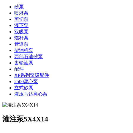
砂泵
喷淋泵
剪切泵
液下泵
双吸泵
螺杆泵
管道泵
柴油机泵
西部石油砂泵
齿轮油泵
配件
XP系列泵级配件
2500离心泵
立式砂泵
液压马达离心泵
灌注泵5X4X14