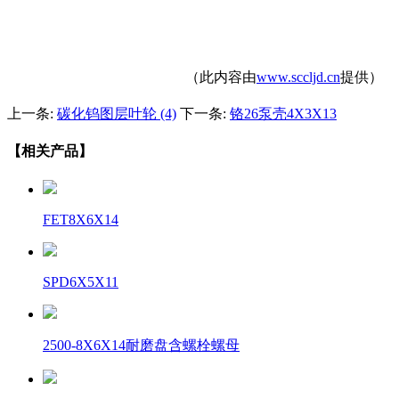
（此内容由
www.sccljd.cn
提供）
上一条:
碳化钨图层叶轮 (4)
下一条:
铬26泵壳4X3X13
【相关产品】
FET8X6X14
SPD6X5X11
2500-8X6X14耐磨盘含螺栓螺母